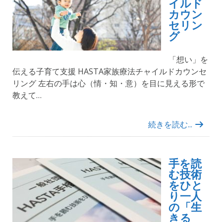
イルド
カウン
セリン
グ
「想い」を
伝える子育て支援 HASTA家族療法チャイルドカウンセ
リング 左右の手は心（情・知・意）を目に見える形で
教えて…
続きを読む...
手を読
む技術
をひと
り一人
の「生
きる