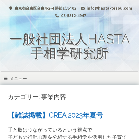
コ
東京都台東区台東4-2-4 勝部ビル102
info@hasta-tesou.com
ン
テ
03-5812-4947
ン
ツ
一般社団法人HASTA
へ
移
動
手相学研究所
メニュー
カテゴリー: 事業内容
【雑誌掲載】CREA 2023年夏号
手と脳はつながっているという視点で
子どもの行動心理を分析する手相学を活用した子育て