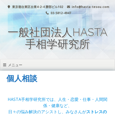
コ
東京都台東区台東4-2-4 勝部ビル102
info@hasta-tesou.com
ン
テ
03-5812-4947
ン
ツ
一般社団法人HASTA
へ
移
動
手相学研究所
メニュー
個人相談
HASTA手相学研究所では、人生・恋愛・仕事・人間関
係・健康など、
日々の悩み解決のアシストし、みなさんが
ストレスの