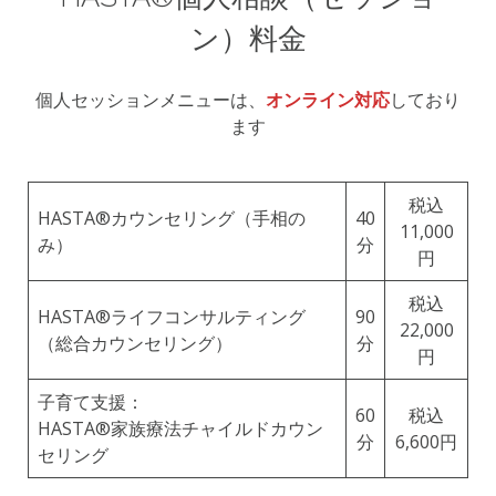
ン）料金
個人セッションメニューは、
オンライン対応
しており
ます
税込
HASTA®️カウンセリング（手相の
40
11,000
み）
分
円
税込
HASTA®️ライフコンサルティング
90
22,000
（総合カウンセリング）
分
円
子育て支援：
60
税込
HASTA®️家族療法チャイルドカウン
分
6,600円
セリング