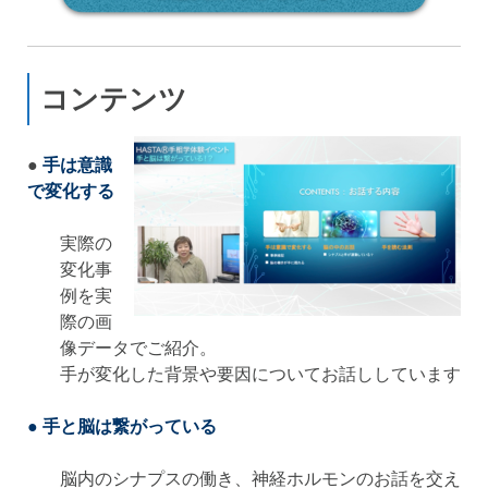
コンテンツ
●
手は意識
で変化する
実際の
変化事
例を実
際の画
像データでご紹介。
手が変化した背景や要因についてお話ししています
● 手と脳は繋がっている
脳内のシナプスの働き、神経ホルモンのお話を交え