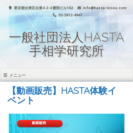
コ
東京都台東区台東4-2-4 勝部ビル102
info@hasta-tesou.com
ン
テ
03-5812-4947
ン
ツ
一般社団法人HASTA
へ
移
動
手相学研究所
メニュー
【動画販売】HASTA体験イ
ベント