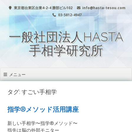
コ
東京都台東区台東4-2-4 勝部ビル102
info@hasta-tesou.com
ン
テ
03-5812-4947
ン
ツ
一般社団法人HASTA
へ
移
動
手相学研究所
メニュー
タグ: すごい手相学
指学®️メソッド活用講座
新しい手相学〜指学®️メソッド〜
指先は脳の外部モニター