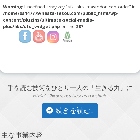
Warning
: Undefined array key "sfsi_plus_mastodonIcon_order" in
/home/xs147779/hasta-tesou.com/public_html/wp-
content/plugins/ultimate-social-media-
plus/libs/sfsi_widget.php
on line
287
手を読む技術をひとり一人の「生きる力」に
HASTA Chiromancy Research Institute
続きを読む...
主な事業内容