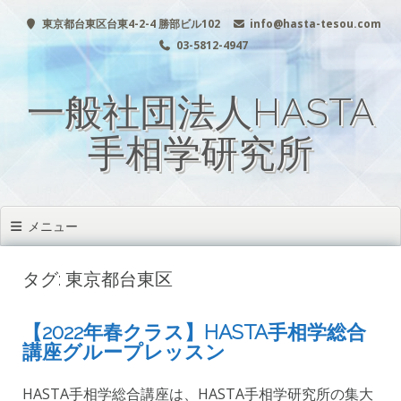
コ
東京都台東区台東4-2-4 勝部ビル102
info@hasta-tesou.com
ン
テ
03-5812-4947
ン
ツ
一般社団法人HASTA
へ
移
動
手相学研究所
メニュー
タグ: 東京都台東区
【2022年春クラス】HASTA手相学総合
講座グループレッスン
HASTA手相学総合講座は、HASTA手相学研究所の集大