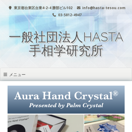
コ
東京都台東区台東4-2-4 勝部ビル102
info@hasta-tesou.com
ン
テ
03-5812-4947
ン
ツ
一般社団法人HASTA
へ
移
動
手相学研究所
メニュー