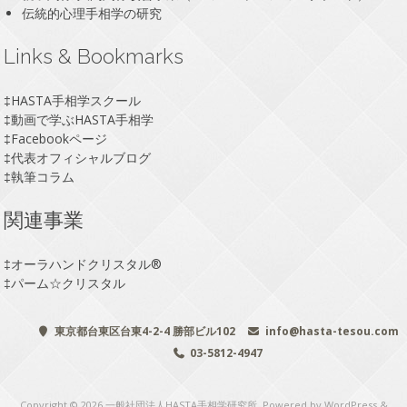
伝統的心理手相学の研究
Links & Bookmarks
‡
HASTA手相学スクール
‡
動画で学ぶHASTA手相学
‡
Facebookページ
‡
代表オフィシャルブログ
‡
執筆コラム
関連事業
‡
オーラハンドクリスタル®
‡
パーム☆クリスタル
東京都台東区台東4-2-4 勝部ビル102
info@hasta-tesou.com
03-5812-4947
Copyright © 2026
一般社団法人HASTA手相学研究所
. Powered by WordPress
&