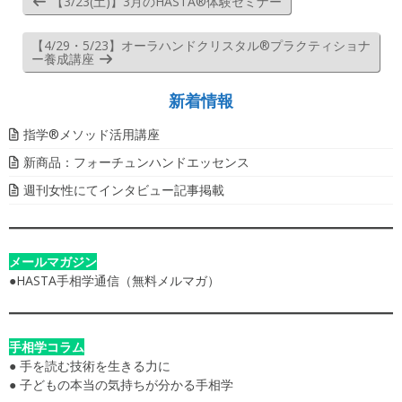
【3/23(土)】3月のHASTA®︎体験セミナー
【4/29・5/23】オーラハンドクリスタル®プラクティショナ
ー養成講座
新着情報
指学®️メソッド活用講座
新商品：フォーチュンハンドエッセンス
週刊女性にてインタビュー記事掲載
メールマガジン
●
HASTA手相学通信（無料メルマガ）
手相学コラム
●
手を読む技術を生きる力に
●
子どもの本当の気持ちが分かる手相学