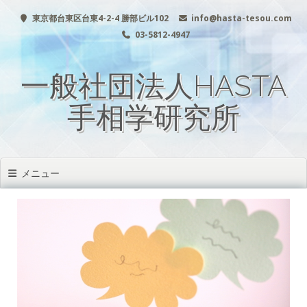
コ
東京都台東区台東4-2-4 勝部ビル102
info@hasta-tesou.com
ン
テ
03-5812-4947
ン
ツ
一般社団法人HASTA
へ
移
動
手相学研究所
メニュー