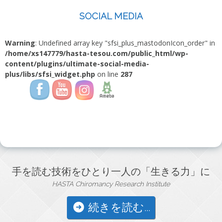
SOCIAL MEDIA
Warning
: Undefined array key "sfsi_plus_mastodonIcon_order" in
/home/xs147779/hasta-tesou.com/public_html/wp-
content/plugins/ultimate-social-media-
plus/libs/sfsi_widget.php
on line
287
手を読む技術をひとり一人の「生きる力」に
HASTA Chiromancy Research Institute
続きを読む...